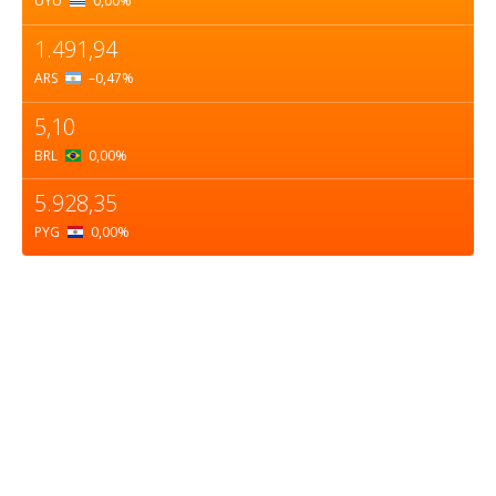
UYU
0,00
%
1.491,94
ARS
–0,47
%
5,10
BRL
0,00
%
5.928,35
PYG
0,00
%
Sobre nosotros
ASOCIACIÓN CULTURAL Y EDUCATIVA URUGUAY