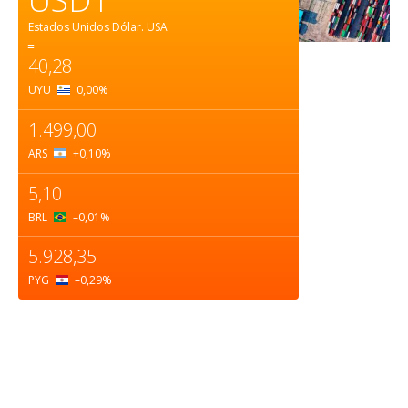
Estados Unidos Dólar.
USA
=
40,28
UYU
0,00
%
1.499,00
ARS
+0,10
%
5,10
BRL
–0,01
%
5.928,35
PYG
–0,29
%