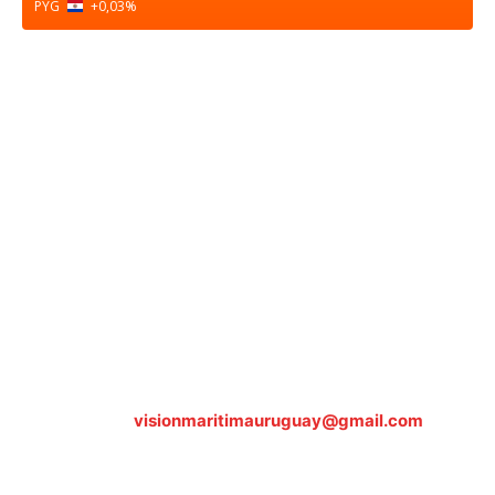
PYG
+0,03
%
Sobre nosotros
ASOCIACIÓN CULTURAL Y EDUCATIVA URUGUAY
MARÍTIMO Personería Jurídica M.E.C Nº10457
Dr. Alejandro Beisso 1618.
Telefax (0598) 2 403 62 25
Organización Civil Sin Fines de Lucro
Contáctanos:
visionmaritimauruguay@gmail.com