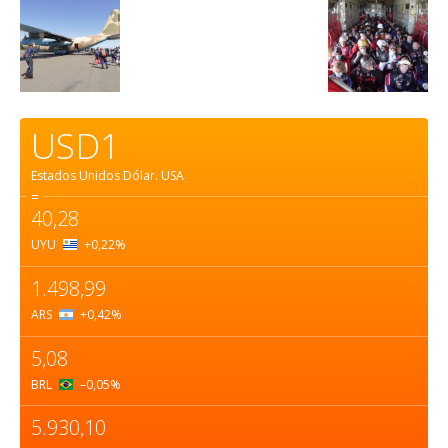
USD1
Estados Unidos Dólar.
USA
=
40,28
UYU
+0,22
%
1.498,99
ARS
+0,42
%
5,08
BRL
–0,05
%
5.930,10