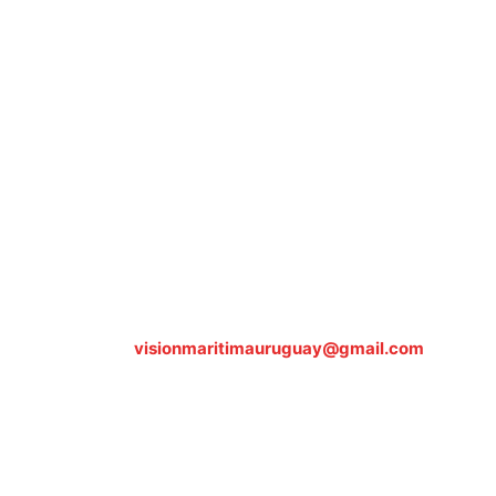
Sobre nosotros
ASOCIACIÓN CULTURAL Y EDUCATIVA URUGUAY
MARÍTIMO Personería Jurídica M.E.C Nº10457
Dr. Alejandro Beisso 1618.
Telefax (0598) 2 403 62 25
Organización Civil Sin Fines de Lucro
Contáctanos:
visionmaritimauruguay@gmail.com