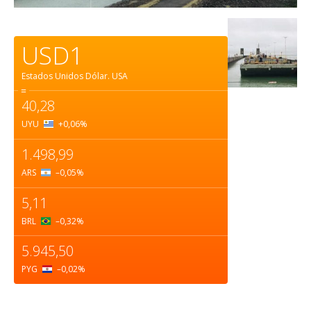
USD1
Estados Unidos Dólar.
USA
=
40,28
UYU
+0,06
%
1.498,99
ARS
–0,05
%
5,11
BRL
–0,32
%
5.945,50
PYG
–0,02
%