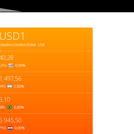
USD1
Estados Unidos Dólar.
USA
=
40,28
UYU
0,00
%
1.497,56
ARS
0,00
%
5,10
BRL
0,00
%
5.945,50
PYG
0,00
%