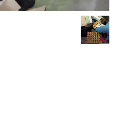
Sobre nosotros
ASOCIACIÓN CULTURAL Y EDUCATIVA URUGUAY MARÍTIMO 
Dr. Alejandro Beisso 1618.
Telefax (0598) 2 403 62 25