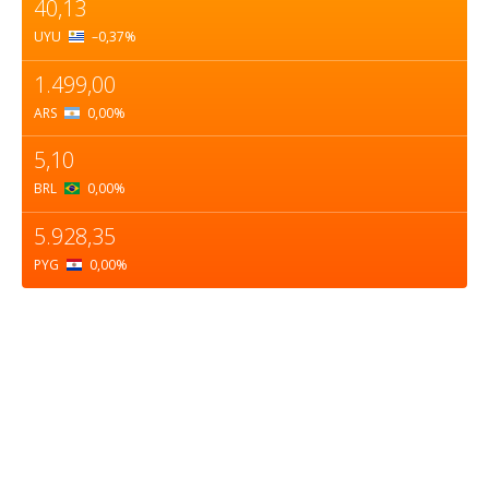
40,13
UYU
–0,37
%
1.499,00
ARS
0,00
%
5,10
BRL
0,00
%
5.928,35
PYG
0,00
%
Sobre nosotros