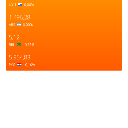
UYU
0,00
%
1.496,28
ARS
0,00
%
5,12
BRL
–0,33
%
5.954,83
PYG
–0,10
%
Sobre nosotros
ASOCIACIÓN CULTURAL Y EDUCATIVA URUGUAY