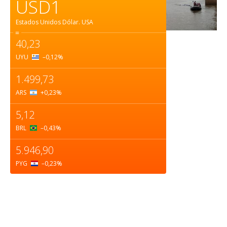
USD1
Estados Unidos Dólar.
USA
=
40,23
UYU
–0,12
%
1.499,73
ARS
+0,23
%
5,12
BRL
–0,43
%
5.946,90
PYG
–0,23
%