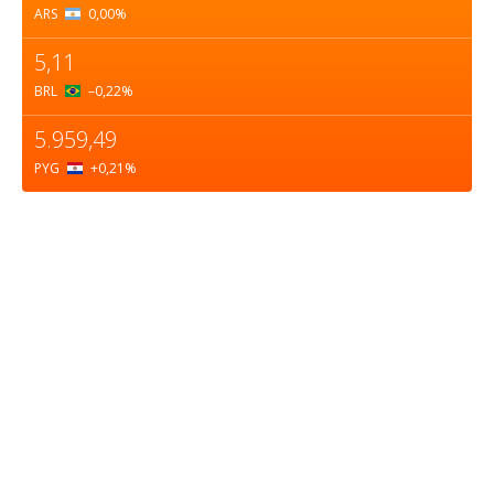
ARS
0,00
%
5,11
BRL
–0,22
%
5.959,49
PYG
+0,21
%
Sobre nosotros
ASOCIACIÓN CULTURAL Y EDUCATIVA URUGUAY
MARÍTIMO Personería Jurídica M.E.C Nº10457