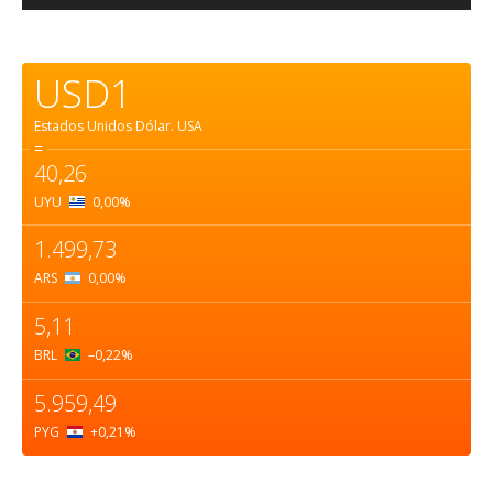
USD1
Estados Unidos Dólar.
USA
=
40,26
UYU
0,00
%
1.499,73
ARS
0,00
%
5,11
BRL
–0,22
%
5.959,49
PYG
+0,21
%