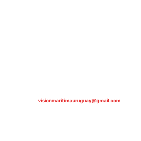
Sobre nosotros
ASOCIACIÓN CULTURAL Y EDUCATIVA URUGUAY
MARÍTIMO Personería Jurídica M.E.C Nº10457
Dr. Alejandro Beisso 1618.
Telefax (0598) 2 403 62 25
Organización Civil Sin Fines de Lucro
Contáctanos:
visionmaritimauruguay@gmail.com