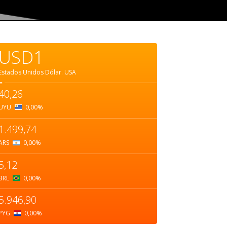
USD1
Estados Unidos Dólar.
USA
=
40,26
UYU
0,00
%
1.499,74
ARS
0,00
%
5,12
BRL
0,00
%
5.946,90
PYG
0,00
%