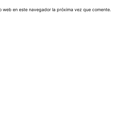
tio web en este navegador la próxima vez que comente.
Sobre nosotros
ASOCIACIÓN CULTURAL Y EDUCATIVA URUGUAY MARÍTIMO 
Dr. Alejandro Beisso 1618.
Telefax (0598) 2 403 62 25
Organización Civil Sin Fines de Lucro