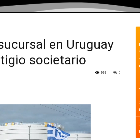
 sucursal en Uruguay
tigio societario
993
0