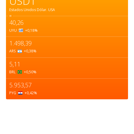
USD1
Estados Unidos Dólar.
USA
=
40,26
UYU
+0,18
%
1.498,39
ARS
+0,38
%
5,11
BRL
+0,50
%
5.953,57
PYG
+0,42
%