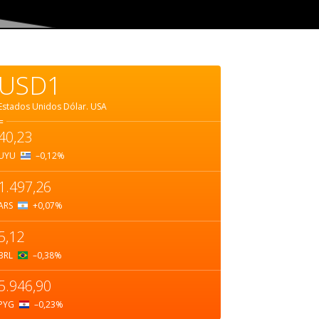
USD1
Estados Unidos Dólar.
USA
=
40,23
UYU
–0,12
%
1.497,26
ARS
+0,07
%
5,12
BRL
–0,38
%
5.946,90
PYG
–0,23
%