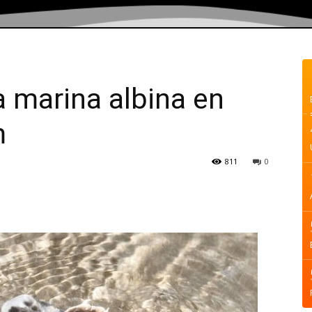
 marina albina en
m
811
0