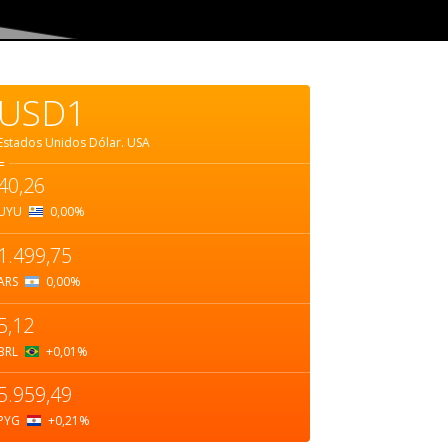
USD1
Estados Unidos Dólar.
USA
=
40,26
UYU
0,00
%
1.499,75
ARS
0,00
%
5,12
BRL
+0,01
%
5.959,49
PYG
+0,21
%