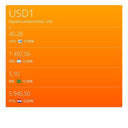
USD1
Estados Unidos Dólar.
USA
=
40,28
UYU
0,00
%
1.497,56
ARS
0,00
%
5,10
BRL
0,00
%
5.945,50
PYG
0,00
%