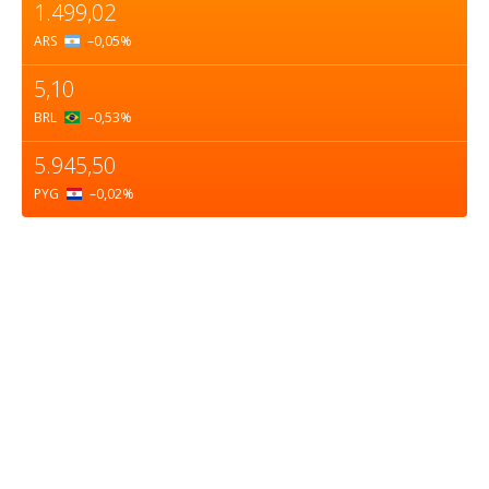
1.499,02
ARS
–0,05
%
5,10
BRL
–0,53
%
5.945,50
PYG
–0,02
%
Sobre nosotros
ASOCIACIÓN CULTURAL Y EDUCATIVA URUGUAY
MARÍTIMO Personería Jurídica M.E.C Nº10457