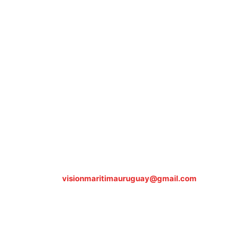
Sobre nosotros
ASOCIACIÓN CULTURAL Y EDUCATIVA URUGUAY
MARÍTIMO Personería Jurídica M.E.C Nº10457
Dr. Alejandro Beisso 1618.
Telefax (0598) 2 403 62 25
Organización Civil Sin Fines de Lucro
Contáctanos:
visionmaritimauruguay@gmail.com