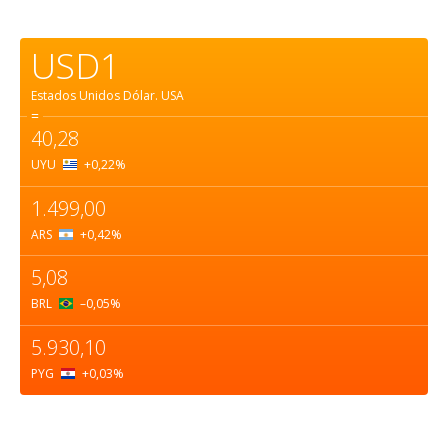
USD1
Estados Unidos Dólar.
USA
=
40,28
UYU
+0,22
%
1.499,00
ARS
+0,42
%
5,08
BRL
–0,05
%
5.930,10
PYG
+0,03
%