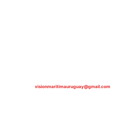
Sobre nosotros
ASOCIACIÓN CULTURAL Y EDUCATIVA URUGUAY
MARÍTIMO Personería Jurídica M.E.C Nº10457
Dr. Alejandro Beisso 1618.
Telefax (0598) 2 403 62 25
Organización Civil Sin Fines de Lucro
Contáctanos:
visionmaritimauruguay@gmail.com
© Visión Marítima