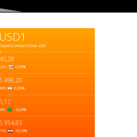
USD1
Estados Unidos Dólar.
USA
=
40,28
UYU
0,00
%
1.496,20
ARS
0,00
%
5,12
BRL
–0,34
%
5.954,83
PYG
–0,10
%