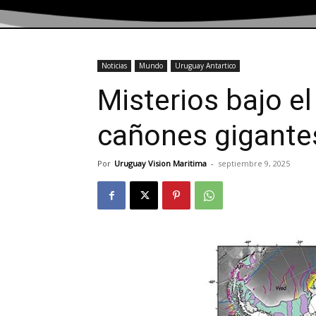
Noticias
Mundo
Uruguay Antartico
Misterios bajo e
cañones gigantes
Por
Uruguay Vision Maritima
-
septiembre 9, 2025