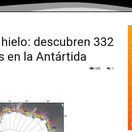
l hielo: descubren 332
 en la Antártida
638
0