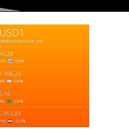
USD1
Estados Unidos Dólar.
USA
=
40,28
UYU
0,00
%
1.496,24
ARS
0,00
%
5,14
BRL
0,00
%
5.954,83
PYG
–0,10
%