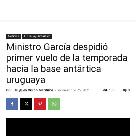
Noticias
Uruguay Antartico
Ministro García despidió
primer vuelo de la temporada
hacia la base antártica
uruguaya
Por
Uruguay Vision Maritima
-
noviembre 25, 2021
1006
0