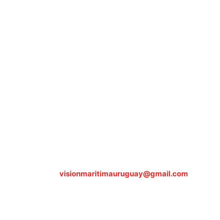
Sobre nosotros
ASOCIACIÓN CULTURAL Y EDUCATIVA URUGUAY
MARÍTIMO Personería Jurídica M.E.C Nº10457
Dr. Alejandro Beisso 1618.
Telefax (0598) 2 403 62 25
Organización Civil Sin Fines de Lucro
Contáctanos:
visionmaritimauruguay@gmail.com