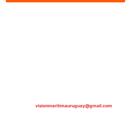
Sobre nosotros
ASOCIACIÓN CULTURAL Y EDUCATIVA URUGUAY
MARÍTIMO Personería Jurídica M.E.C Nº10457
Dr. Alejandro Beisso 1618.
Telefax (0598) 2 403 62 25
Organización Civil Sin Fines de Lucro
Contáctanos:
visionmaritimauruguay@gmail.com