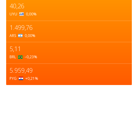
40,26
UYU
0,00
%
1.499,76
ARS
0,00
%
5,11
BRL
–0,23
%
5.959,49
PYG
+0,21
%
Sobre nosotros