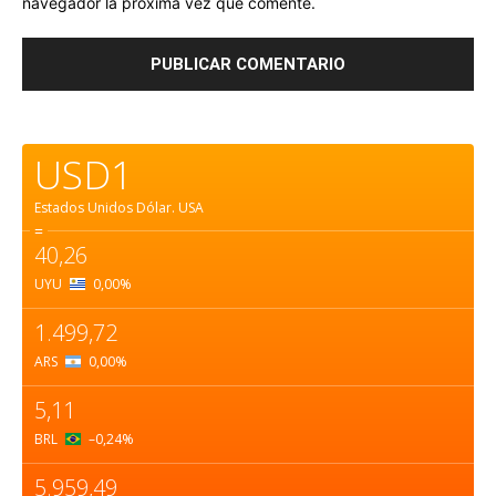
navegador la próxima vez que comente.
USD1
Estados Unidos Dólar.
USA
=
40,26
UYU
0,00
%
1.499,72
ARS
0,00
%
5,11
BRL
–0,24
%
5.959,49