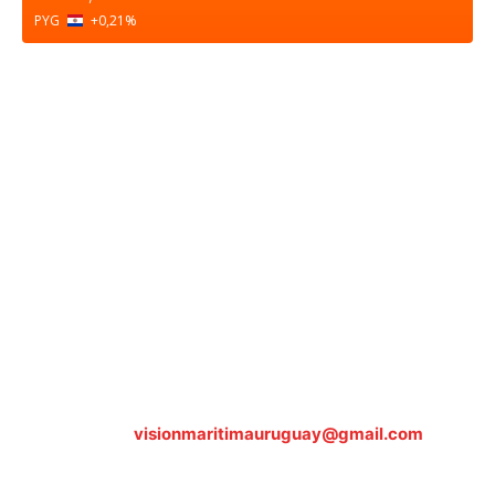
PYG
+0,21
%
Sobre nosotros
ASOCIACIÓN CULTURAL Y EDUCATIVA URUGUAY
MARÍTIMO Personería Jurídica M.E.C Nº10457
Dr. Alejandro Beisso 1618.
Telefax (0598) 2 403 62 25
Organización Civil Sin Fines de Lucro
Contáctanos:
visionmaritimauruguay@gmail.com