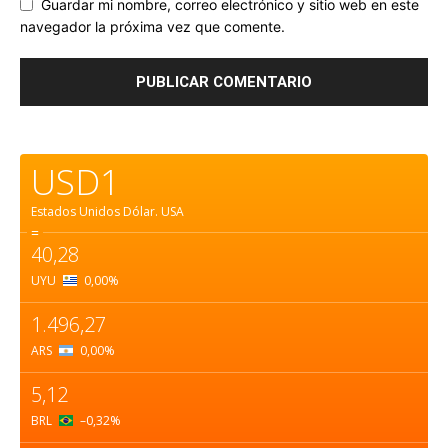
Guardar mi nombre, correo electrónico y sitio web en este
navegador la próxima vez que comente.
USD1
Estados Unidos Dólar.
USA
=
40,28
UYU
0,00
%
1.496,27
ARS
0,00
%
5,12
BRL
–0,32
%