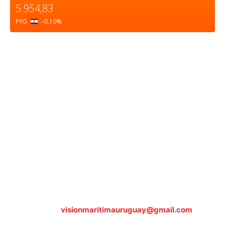
5.954,83
PYG
–0,10
%
Sobre nosotros
ASOCIACIÓN CULTURAL Y EDUCATIVA URUGUAY
MARÍTIMO Personería Jurídica M.E.C Nº10457
Dr. Alejandro Beisso 1618.
Telefax (0598) 2 403 62 25
Organización Civil Sin Fines de Lucro
Contáctanos:
visionmaritimauruguay@gmail.com