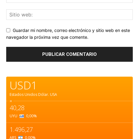
Guardar mi nombre, correo electrónico y sitio web en este
navegador la próxima vez que comente.
USD1
Estados Unidos Dólar.
USA
=
40,28
UYU
0,00
%
1.496,27
ARS
0,00
%