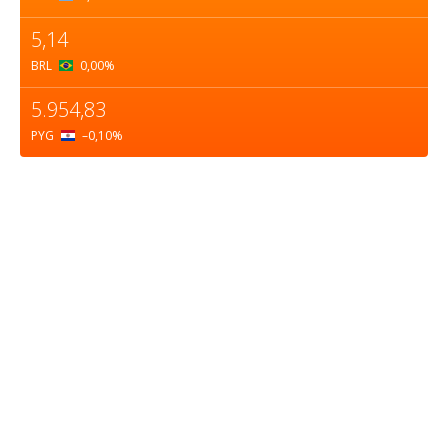
5,14
BRL
0,00
%
5.954,83
PYG
–0,10
%
Sobre nosotros
ASOCIACIÓN CULTURAL Y EDUCATIVA URUGUAY
MARÍTIMO Personería Jurídica M.E.C Nº10457
Dr. Alejandro Beisso 1618.