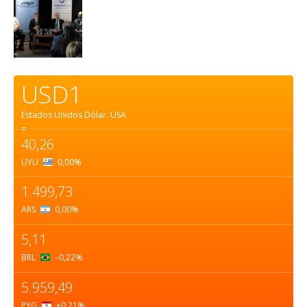
USD1
Estados Unidos Dólar.
USA
=
40,26
UYU
0,00
%
1.499,73
ARS
0,00
%
5,11
BRL
–0,22
%
5.959,49
PYG
+0,21
%