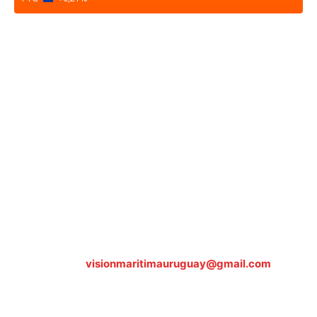
Sobre nosotros
ASOCIACIÓN CULTURAL Y EDUCATIVA URUGUAY
MARÍTIMO Personería Jurídica M.E.C Nº10457
Dr. Alejandro Beisso 1618.
Telefax (0598) 2 403 62 25
Organización Civil Sin Fines de Lucro
Contáctanos:
visionmaritimauruguay@gmail.com