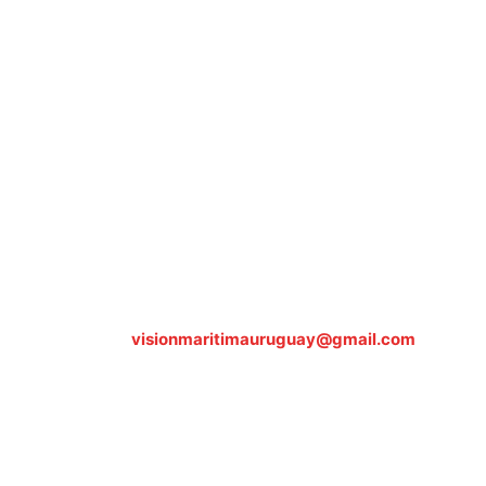
Sobre nosotros
ASOCIACIÓN CULTURAL Y EDUCATIVA URUGUAY
MARÍTIMO Personería Jurídica M.E.C Nº10457
Dr. Alejandro Beisso 1618.
Telefax (0598) 2 403 62 25
Organización Civil Sin Fines de Lucro
Contáctanos:
visionmaritimauruguay@gmail.com