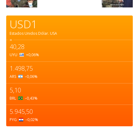
USD1
Estados Unidos Dólar.
USA
=
40,28
UYU
+0,06
%
1.498,75
ARS
–0,06
%
5,10
BRL
–0,43
%
5.945,50
PYG
–0,02
%