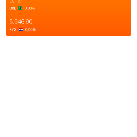
5,12
BRL
0,00
%
5.946,90
PYG
0,00
%
Sobre nosotros
ASOCIACIÓN CULTURAL Y EDUCATIVA URUGUAY
MARÍTIMO Personería Jurídica M.E.C Nº10457
Dr. Alejandro Beisso 1618.
Telefax (0598) 2 403 62 25
Organización Civil Sin Fines de Lucro