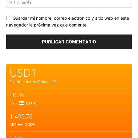
Guardar mi nombre, correo electrónico y sitio web en este
navegador la próxima vez que comente.
USD1
Estados Unidos Dólar.
USA
=
40,26
UYU
0,00
%
1.499,76
ARS
0,00
%