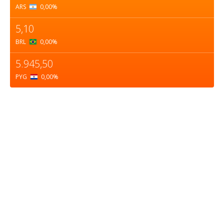
ARS
0,00
%
5,10
BRL
0,00
%
5.945,50
PYG
0,00
%
Sobre nosotros
ASOCIACIÓN CULTURAL Y EDUCATIVA URUGUAY
MARÍTIMO Personería Jurídica M.E.C Nº10457