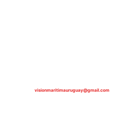
Sobre nosotros
ASOCIACIÓN CULTURAL Y EDUCATIVA URUGUAY
MARÍTIMO Personería Jurídica M.E.C Nº10457
Dr. Alejandro Beisso 1618.
Telefax (0598) 2 403 62 25
Organización Civil Sin Fines de Lucro
Contáctanos:
visionmaritimauruguay@gmail.com