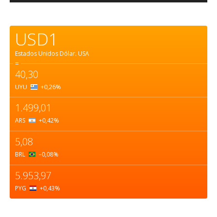
USD1
Estados Unidos Dólar.
USA
=
40,30
UYU
+0,26
%
1.499,01
ARS
+0,42
%
5,08
BRL
–0,08
%
5.953,97
PYG
+0,43
%