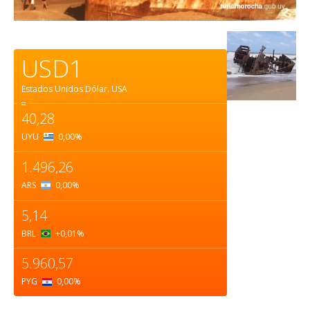
USD1
Estados Unidos Dólar.
USA
=
40,28
UYU
0,00
%
1.496,26
ARS
0,00
%
5,14
BRL
+0,01
%
5.960,57
PYG
0,00
%