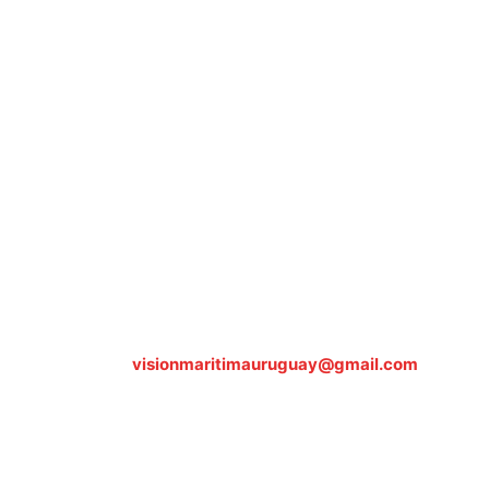
Sobre nosotros
ASOCIACIÓN CULTURAL Y EDUCATIVA URUGUAY
MARÍTIMO Personería Jurídica M.E.C Nº10457
Dr. Alejandro Beisso 1618.
Telefax (0598) 2 403 62 25
Organización Civil Sin Fines de Lucro
Contáctanos:
visionmaritimauruguay@gmail.com