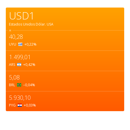
USD1
Estados Unidos Dólar.
USA
=
40,28
UYU
+0,22
%
1.499,01
ARS
+0,42
%
5,08
BRL
–0,04
%
5.930,10
PYG
+0,03
%