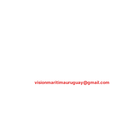
Sobre nosotros
ASOCIACIÓN CULTURAL Y EDUCATIVA URUGUAY
MARÍTIMO Personería Jurídica M.E.C Nº10457
Dr. Alejandro Beisso 1618.
Telefax (0598) 2 403 62 25
Organización Civil Sin Fines de Lucro
Contáctanos:
visionmaritimauruguay@gmail.com
© Visión Marítima