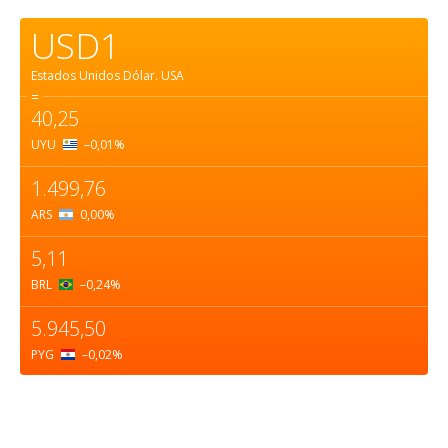
USD1
Estados Unidos Dólar.
USA
=
40,25
UYU
–0,01
%
1.499,76
ARS
0,00
%
5,11
BRL
–0,24
%
5.945,50
PYG
–0,02
%