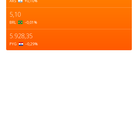
ARS
+0,10
%
5,10
BRL
–0,01
%
5.928,35
PYG
–0,29
%
Sobre nosotros
ASOCIACIÓN CULTURAL Y EDUCATIVA URUGUAY
MARÍTIMO Personería Jurídica M.E.C Nº10457
Dr. Alejandro Beisso 1618.