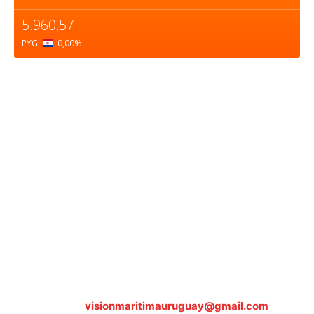
5.960,57
PYG
0,00
%
Sobre nosotros
ASOCIACIÓN CULTURAL Y EDUCATIVA URUGUAY
MARÍTIMO Personería Jurídica M.E.C Nº10457
Dr. Alejandro Beisso 1618.
Telefax (0598) 2 403 62 25
Organización Civil Sin Fines de Lucro
Contáctanos:
visionmaritimauruguay@gmail.com