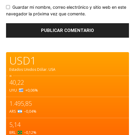
Guardar mi nombre, correo electrónico y sitio web en este
navegador la próxima vez que comente.
USD1
Estados Unidos Dólar.
USA
=
40,22
UYU
+0,06
%
1.495,85
ARS
–0,04
%
5,14
BRL
–0,12
%