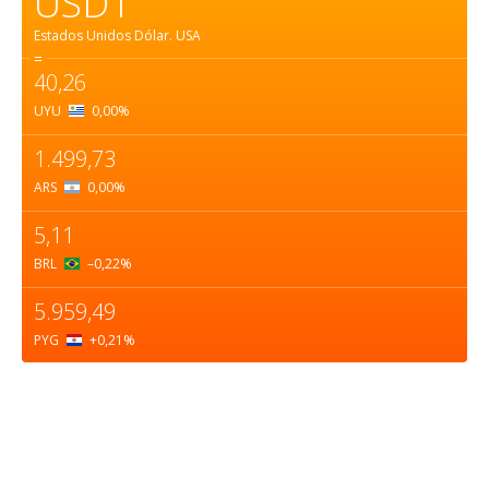
USD1
Estados Unidos Dólar.
USA
=
40,26
UYU
0,00
%
1.499,73
ARS
0,00
%
5,11
BRL
–0,22
%
5.959,49
PYG
+0,21
%