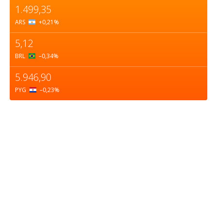
1.499,35
ARS
+0,21
%
5,12
BRL
–0,34
%
5.946,90
PYG
–0,23
%
Sobre nosotros
ASOCIACIÓN CULTURAL Y EDUCATIVA URUGUAY
MARÍTIMO Personería Jurídica M.E.C Nº10457