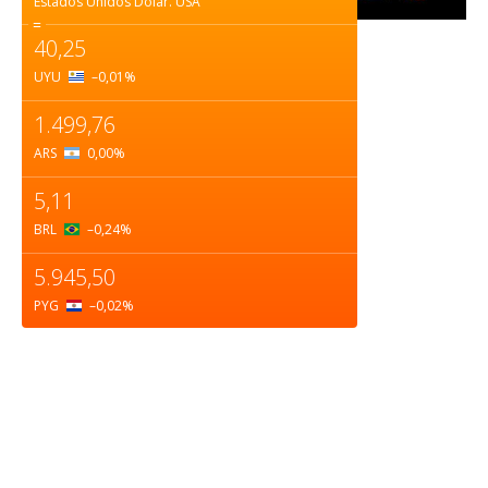
Estados Unidos Dólar.
USA
=
40,25
UYU
–0,01
%
1.499,76
ARS
0,00
%
5,11
BRL
–0,24
%
5.945,50
PYG
–0,02
%
Sobre nosotros