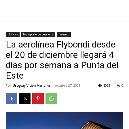
Noticias
Transporte de pasajeros
Turismo
La aerolínea Flybondi desde
el 20 de diciembre llegará 4
días por semana a Punta del
Este
Por
Uruguay Vision Maritima
-
octubre 27, 2021
1002
0