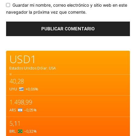
Guardar mi nombre, correo electrónico y sitio web en este
navegador la próxima vez que comente.
USD1
Estados Unidos Dólar.
USA
=
40,28
UYU
+0,06
%
1.498,99
ARS
–0,05
%
5,11
BRL
–0,32
%