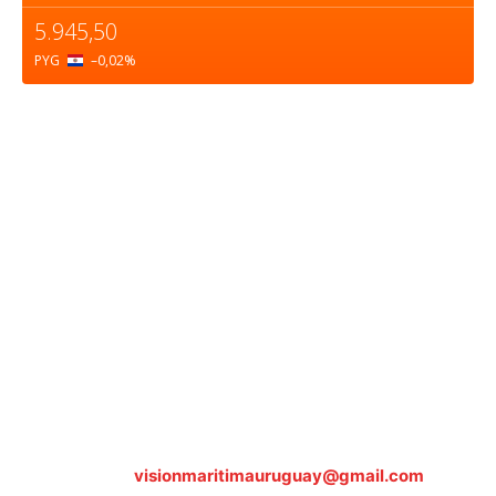
5.945,50
PYG
–0,02
%
Sobre nosotros
ASOCIACIÓN CULTURAL Y EDUCATIVA URUGUAY
MARÍTIMO Personería Jurídica M.E.C Nº10457
Dr. Alejandro Beisso 1618.
Telefax (0598) 2 403 62 25
Organización Civil Sin Fines de Lucro
Contáctanos:
visionmaritimauruguay@gmail.com