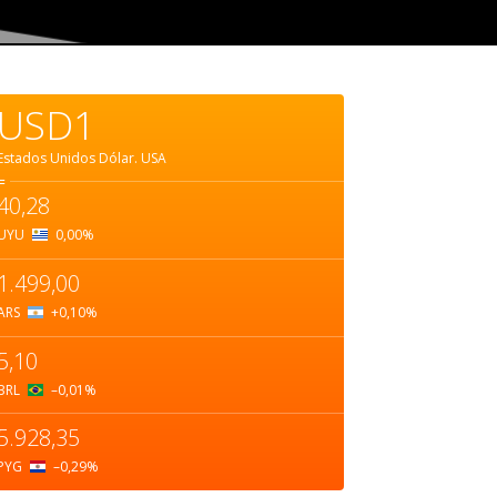
USD1
Estados Unidos Dólar.
USA
=
40,28
UYU
0,00
%
1.499,00
ARS
+0,10
%
5,10
BRL
–0,01
%
5.928,35
PYG
–0,29
%