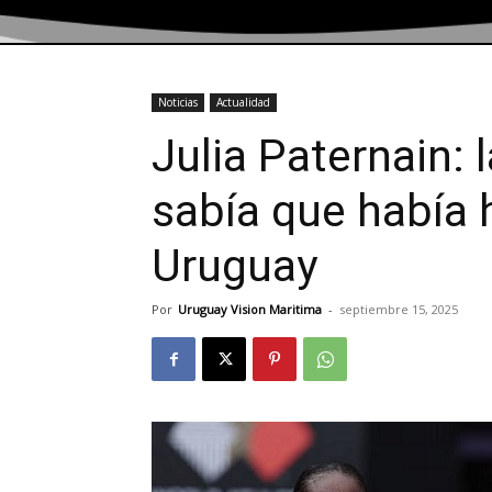
Noticias
Actualidad
Julia Paternain: 
sabía que había 
Uruguay
Por
Uruguay Vision Maritima
-
septiembre 15, 2025