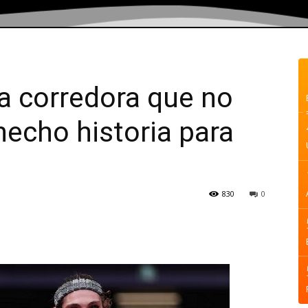
la corredora que no
hecho historia para
830
0