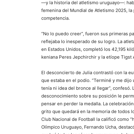
—y la historia del atletismo uruguayo—: ha
femenina del Mundial de Atletismo 2025, la 
competencia.
“No lo puedo creer”, fueron sus primeras p
reflejaba lo inesperado de su logro. La atl
en Estados Unidos, completó los 42,195 kil
keniana Peres Jepchirchir y la etíope Tigst 
El desconcierto de Julia contrastó con la euf
que estaba en el podio. “Terminé y me dijo u
tenía ni idea del bronce al llegar”, confesó.
desconocimiento sobre su posición le permit
pensar en perder la medalla. La celebració
grito que quedará en la memoria de todos lo
Club Nacional de Football la calificó como “
Olímpico Uruguayo, Fernando Ucha, destacó