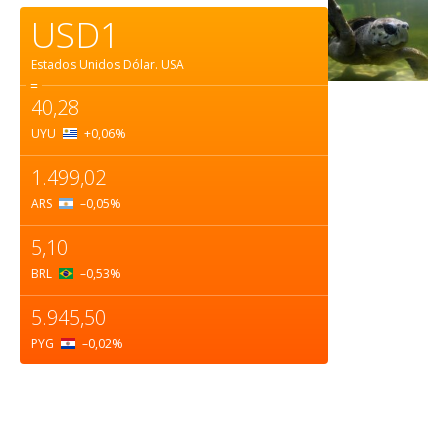
USD1
Estados Unidos Dólar.
USA
=
40,28
UYU
+0,06
%
1.499,02
ARS
–0,05
%
5,10
BRL
–0,53
%
5.945,50
PYG
–0,02
%