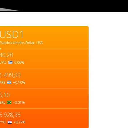
USD1
Estados Unidos Dólar.
USA
=
40,28
UYU
0,00
%
1.499,00
ARS
+0,10
%
5,10
BRL
–0,01
%
5.928,35
PYG
–0,29
%