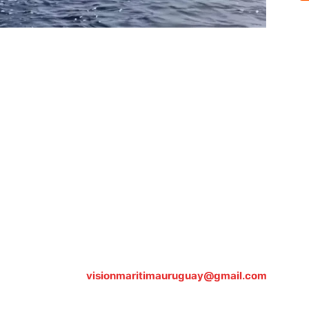
Sobre nosotros
ASOCIACIÓN CULTURAL Y EDUCATIVA URUGUAY MARÍTIMO 
Dr. Alejandro Beisso 1618.
Telefax (0598) 2 403 62 25
Organización Civil Sin Fines de Lucro
Contáctanos:
visionmaritimauruguay@gmail.com