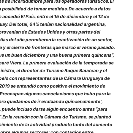
 de incertidumbre para los operadores turísticos. El
la posibilidad de tomar medidas. De acuerdo a datos
e accedió El País, entre el 15 de diciembre y el 12 de
uay. Del total, 64% tenían nacionalidad argentina,
rovenían de Estados Unidos y otras partes del
ías del año permitieron la reactivación de un sector,
 y el cierre de fronteras que marcó el verano pasado.
ue un buen diciembre y una buena primera quincena”,
Tabaré Viera. La primera evaluación de la temporada se
inistro, el director de Turismo Roque Baudean y el
rbelo con representantes de la Cámara Uruguaya de
l 2019 se entendió como positivo el movimiento de
. Preocupan algunas cancelaciones que hubo para la
ero quedamos de ir evaluando quincenalmente”,
ita, puede incluso darse algún encuentro antes “para
. En la reunión con la Cámara de Turismo, se planteó
cimiento de la actividad producto tanto del aumento
sobre algunos sectores: con contagios entre