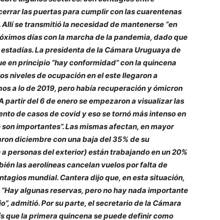
cerrar las puertas para cumplir con las cuarentenas
. Allí se transmitió la necesidad de mantenerse “en
próximos días con la marcha de la pandemia, dado que
estadías. La presidenta de la Cámara Uruguaya de
ue en principio “hay conformidad” con la quincena
os niveles de ocupación en el este llegaron a
os a lo de 2019, pero había recuperación y ómicron
. A partir del 6 de enero se empezaron a visualizar las
nto de casos de covid y eso se tornó más intenso en
o son importantes”. Las mismas afectan, en mayor
raron diciembre con una baja del 35% de su
n a personas del exterior) están trabajando en un 20%
bién las aerolíneas cancelan vuelos por falta de
ontagios mundial. Cantera dijo que, en esta situación,
. “Hay algunas reservas, pero no hay nada importante
”, admitió. Por su parte, el secretario de la Cámara
aís que la primera quincena se puede definir como