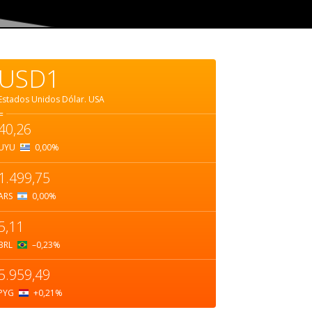
USD1
Estados Unidos Dólar.
USA
=
40,26
UYU
0,00
%
1.499,75
ARS
0,00
%
5,11
BRL
–0,23
%
5.959,49
PYG
+0,21
%