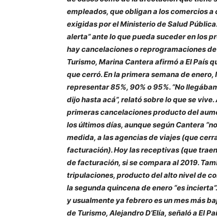
empleados, que obligan a los comercios a 
exigidas por el Ministerio de Salud Pública
alerta” ante lo que pueda suceder en los 
hay cancelaciones o reprogramaciones de 
Turismo, Marina Cantera afirmó a El País q
que cerró. En la primera semana de enero, l
representar 85%, 90% o 95%. “No llegábam
dijo hasta acá”, relató sobre lo que se vive
primeras cancelaciones producto del aume
los últimos días, aunque según Cantera “n
medida, a las agencias de viajes (que cer
facturación). Hoy las receptivas (que trae
de facturación, si se compara al 2019. Tam
tripulaciones, producto del alto nivel de c
la segunda quincena de enero “es incierta”
y usualmente ya febrero es un mes más bajo
de Turismo, Alejandro D’Elía, señaló a El P