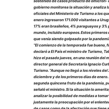
sostenido de casos producto de ómicron- es
gobierno monitorea la situación y analiza 
oficiales del Ministerio de Turismo a los qu
enero ingresaron 171.000 visitantes a Urug
17% eran brasileños, 4% paraguayos y 3% p
mundo, incluido europeos. Estos primeros d
que venía siendo golpeado por la pandemia
“El comienzo de la temporada fue bueno, f
declaró a El País el ministro de Turismo, 
hizo el pasado jueves, en una reunión del m
director general de Secretaría Ignacio Cu
Turismo. “Aunque no llegó a los niveles de
diciembre y de los primeros días de enero
segunda quincena fruto de la pandemia, p
señaló el ministro. Si la situación lo amer
analizar la posibilidad de medidas a tomar”
justamente la preocupación por el enlente
de casos como de la afectación que tiene 