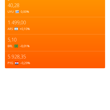
40,28
UYU
0,00
%
1.499,00
ARS
+0,10
%
5,10
BRL
–0,01
%
5.928,35
PYG
–0,29
%
Sobre nosotros