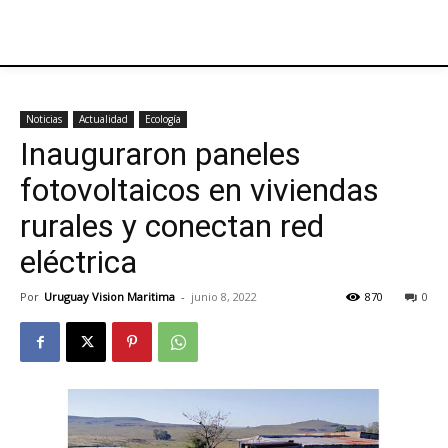
Noticias
Actualidad
Ecología
Inauguraron paneles
fotovoltaicos en viviendas
rurales y conectan red
eléctrica
Por
Uruguay Vision Maritima
-
junio 8, 2022
870
0