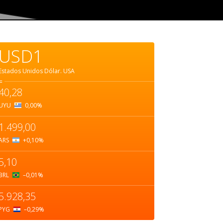
USD1
Estados Unidos Dólar.
USA
=
40,28
UYU
0,00
%
1.499,00
ARS
+0,10
%
5,10
BRL
–0,01
%
5.928,35
PYG
–0,29
%