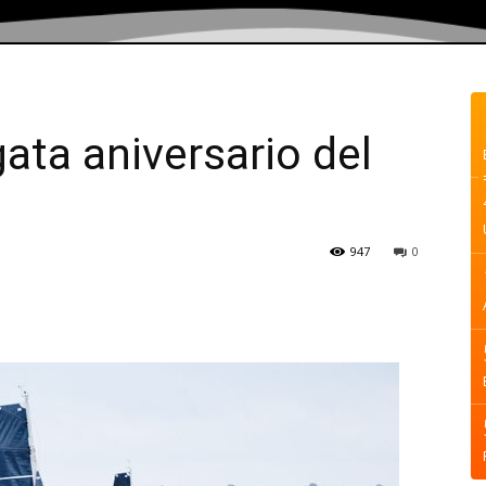
gata aniversario del
947
0