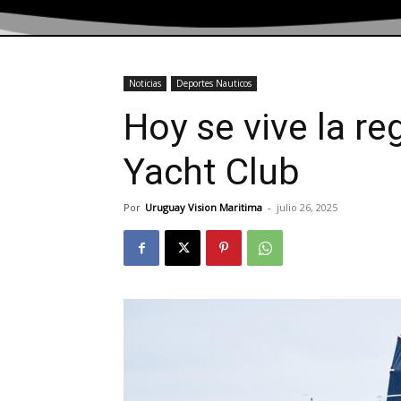
Noticias
Deportes Nauticos
Hoy se vive la re
Yacht Club
Por
Uruguay Vision Maritima
-
julio 26, 2025