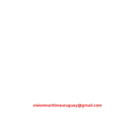
Sobre nosotros
ASOCIACIÓN CULTURAL Y EDUCATIVA URUGUAY MARÍTIMO 
Dr. Alejandro Beisso 1618.
Telefax (0598) 2 403 62 25
Organización Civil Sin Fines de Lucro
Contáctanos:
visionmaritimauruguay@gmail.com