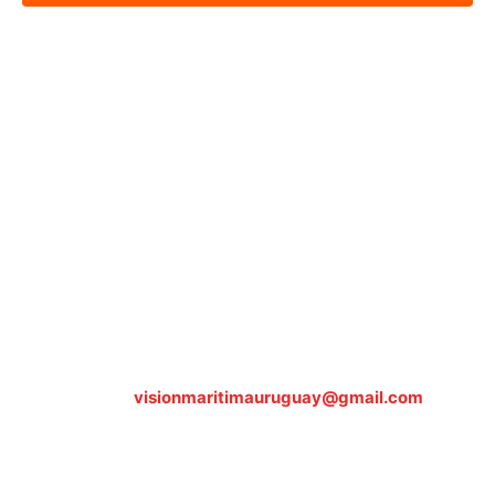
Sobre nosotros
ASOCIACIÓN CULTURAL Y EDUCATIVA URUGUAY
MARÍTIMO Personería Jurídica M.E.C Nº10457
Dr. Alejandro Beisso 1618.
Telefax (0598) 2 403 62 25
Organización Civil Sin Fines de Lucro
Contáctanos:
visionmaritimauruguay@gmail.com