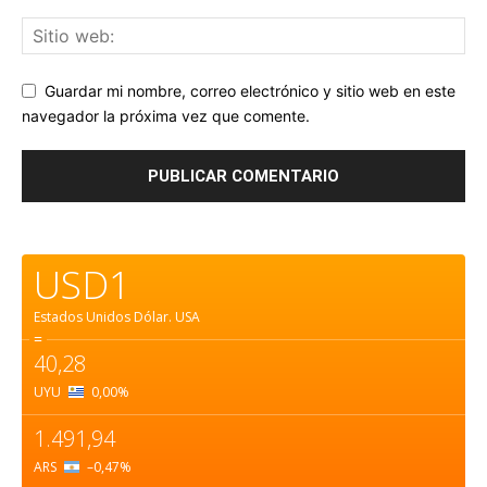
Guardar mi nombre, correo electrónico y sitio web en este
navegador la próxima vez que comente.
USD1
Estados Unidos Dólar.
USA
=
40,28
UYU
0,00
%
1.491,94
ARS
–0,47
%