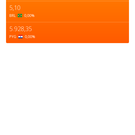
5,10
BRL
0,00
%
5.928,35
PYG
0,00
%
Sobre nosotros
ASOCIACIÓN CULTURAL Y EDUCATIVA URUGUAY
MARÍTIMO Personería Jurídica M.E.C Nº10457
Dr. Alejandro Beisso 1618.
Telefax (0598) 2 403 62 25