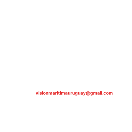
Sobre nosotros
ASOCIACIÓN CULTURAL Y EDUCATIVA URUGUAY
MARÍTIMO Personería Jurídica M.E.C Nº10457
Dr. Alejandro Beisso 1618.
Telefax (0598) 2 403 62 25
Organización Civil Sin Fines de Lucro
Contáctanos:
visionmaritimauruguay@gmail.com