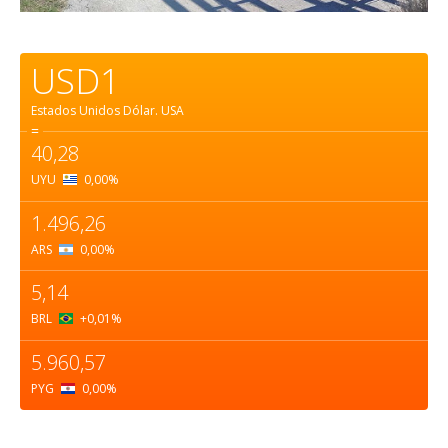
USD1
Estados Unidos Dólar.
USA
=
40,28
UYU
0,00
%
1.496,26
ARS
0,00
%
5,14
BRL
+0,01
%
5.960,57
PYG
0,00
%