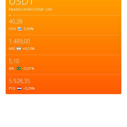
USD1
Estados Unidos Dólar.
USA
=
40,28
UYU
0,00
%
1.499,00
ARS
+0,10
%
5,10
BRL
–0,01
%
5.928,35
PYG
–0,29
%