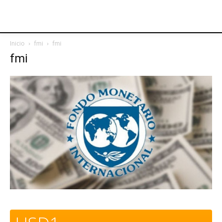
Inicio
fmi
fmi
fmi